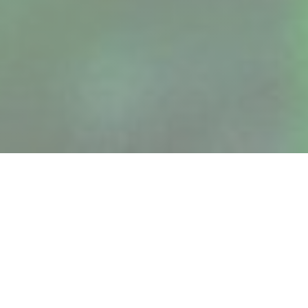
L'Auberge des Isles
V centru středověkého města, ostrůvky Inn má
výjimečnou historickou a zelenající se nastavení na