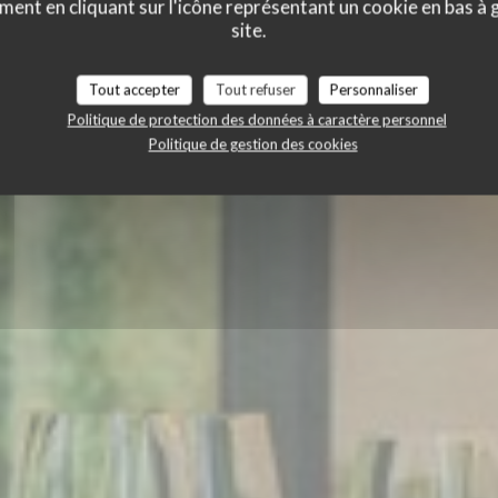
ment en cliquant sur l'icône représentant un cookie en bas à
site.
Tout accepter
Tout refuser
Personnaliser
Politique de protection des données à caractère personnel
Politique de gestion des cookies
RÉSERVER