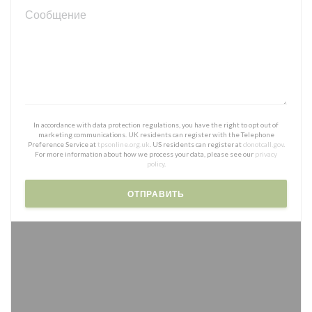
In accordance with data protection regulations, you have the right to opt out of
marketing communications. UK residents can register with the Telephone
Preference Service at
tpsonline.org.uk
. US residents can register at
donotcall.gov
.
For more information about how we process your data, please see our
privacy
policy
.