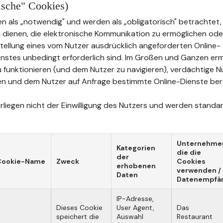
rische" Cookies)
n als „notwendig" und werden als „obligatorisch" betrachtet, 
u dienen, die elektronische Kommunikation zu ermöglichen oder
tstellung eines vom Nutzer ausdrücklich angeforderten Online-
stes unbedingt erforderlich sind. Im Großen und Ganzen erm
u funktionieren (und dem Nutzer zu navigieren), verdächtige 
n und dem Nutzer auf Anfrage bestimmte Online-Dienste bere
liegen nicht der Einwilligung des Nutzers und werden standard
Unternehme
Kategorien
die die
der
Cookie-Name
Zweck
Cookies
erhobenen
verwenden /
Daten
Datenempfä
IP-Adresse,
Dieses Cookie
User Agent,
Das
speichert die
Auswahl
Restaurant