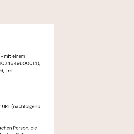
 - mit einem
 81024649600014),
, Tel.:
er URL (nachfolgend
ischen Person, die