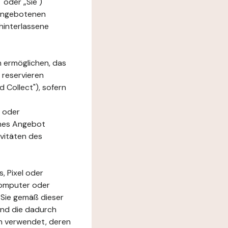
 oder „Sie")
e angebotenen
hinterlassene
n ermöglichen, das
 reservieren
 Collect"), sofern
 oder
ches Angebot
ivitäten des
, Pixel oder
Computer oder
 Sie gemäß dieser
und die dadurch
n verwendet, deren