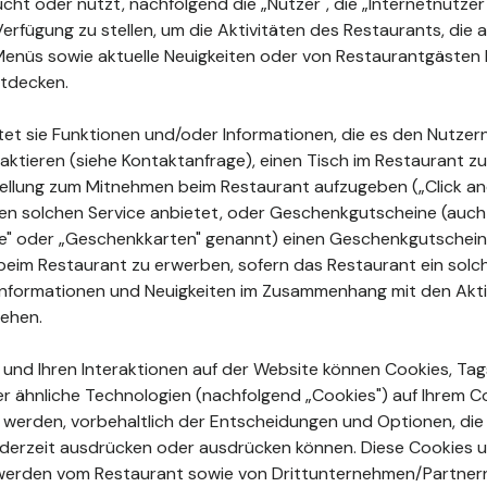
ht oder nutzt, nachfolgend die „Nutzer", die „Internetnutzer"
Verfügung zu stellen, um die Aktivitäten des Restaurants, di
enüs sowie aktuelle Neuigkeiten oder von Restaurantgästen 
tdecken.
tet sie Funktionen und/oder Informationen, die es den Nutzer
aktieren (siehe Kontaktanfrage), einen Tisch im Restaurant zu
ellung zum Mitnehmen beim Restaurant aufzugeben („Click and
en solchen Service anbietet, oder Geschenkgutscheine (auch
ne" oder „Geschenkkarten" genannt) einen Geschenkgutschein
beim Restaurant zu erwerben, sofern das Restaurant ein sol
e Informationen und Neuigkeiten im Zusammenhang mit den Akt
sehen.
n und Ihren Interaktionen auf der Website können Cookies, Tags
r ähnliche Technologien (nachfolgend „Cookies") auf Ihrem 
rt werden, vorbehaltlich der Entscheidungen und Optionen, die
jederzeit ausdrücken oder ausdrücken können. Diese Cookies 
erden vom Restaurant sowie von Drittunternehmen/Partner