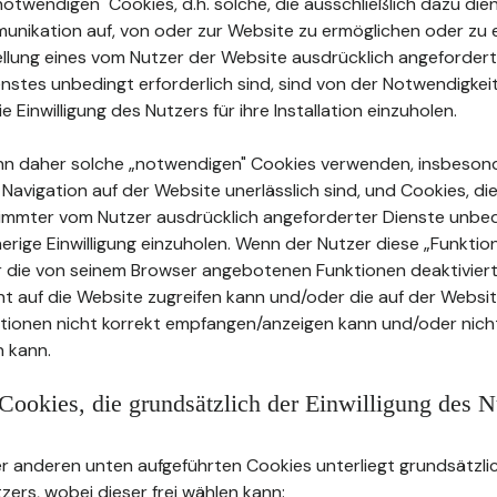
twendigen" Cookies, d.h. solche, die ausschließlich dazu dien
unikation auf, von oder zur Website zu ermöglichen oder zu e
tellung eines vom Nutzer der Website ausdrücklich angeforder
stes unbedingt erforderlich sind, sind von der Notwendigkei
ie Einwilligung des Nutzers für ihre Installation einzuholen.
nn daher solche „notwendigen" Cookies verwenden, insbeson
e Navigation auf der Website unerlässlich sind, und Cookies, die
timmter vom Nutzer ausdrücklich angeforderter Dienste unbed
herige Einwilligung einzuholen. Wenn der Nutzer diese „Funkti
r die von seinem Browser angebotenen Funktionen deaktiviert
cht auf die Website zugreifen kann und/oder die auf der Websi
ationen nicht korrekt empfangen/anzeigen kann und/oder nicht
 kann.
Cookies, die grundsätzlich der Einwilligung des N
 anderen unten aufgeführten Cookies unterliegt grundsätzlic
tzers, wobei dieser frei wählen kann: