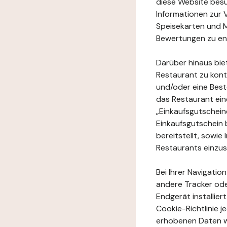
diese Website besuc
Informationen zur 
Speisekarten und M
Bewertungen zu en
Darüber hinaus bie
Restaurant zu kont
und/oder eine Best
das Restaurant ein
„Einkaufsgutschei
Einkaufsgutschein 
bereitstellt, sowi
Restaurants einzu
Bei Ihrer Navigatio
andere Tracker ode
Endgerät installie
Cookie-Richtlinie 
erhobenen Daten w