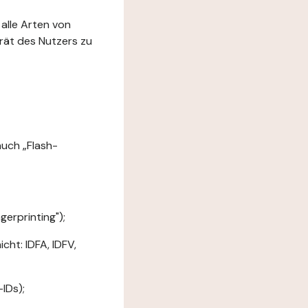
 alle Arten von
rät des Nutzers zu
uch „Flash-
erprinting");
ht: IDFA, IDFV,
IDs);