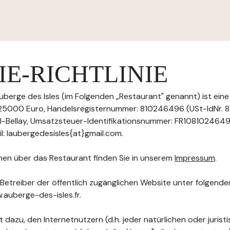
E-RICHTLINIE
uberge des Isles (im Folgenden „Restaurant" genannt) ist eine
25000 Euro, Handelsregisternummer: 810246496 (USt-IdNr.
il-Bellay, Umsatzsteuer-Identifikationsnummer: FR10810246496
: laubergedesisles{at}gmail.com.
nen über das Restaurant finden Sie in unserem
Impressum
.
 Betreiber der öffentlich zugänglichen Website unter folgend
.auberge-des-isles.fr.
 dazu, den Internetnutzern (d.h. jeder natürlichen oder jurist